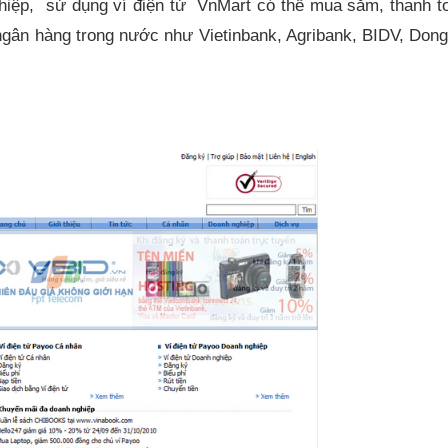
ghiệp, sử dụng ví điện tử VnMart có thể mua sắm, thanh to
́i 4 ngân hàng trong nước như Vietinbank, Agribank, BIDV, Do