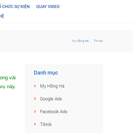
 CHỨC SỰ KIỆN
QUAY VIDEO
HỆ
ển thị
My Hồng Hà
Tin tức
Danh mục
rong vài
vụ này.
My Hồng Hà
Google Ads
Facebook Ads
Tiktok