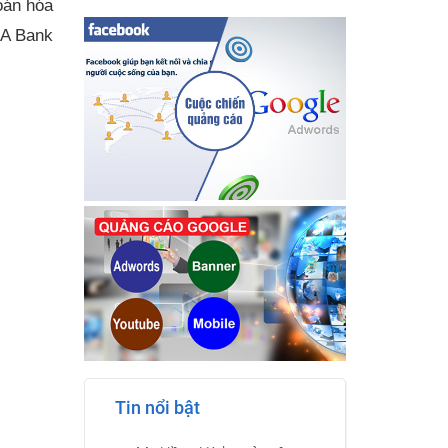
án hóa
ngA Bank
Tin nổi bật