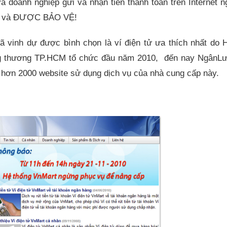
doanh nghiệp gửi và nhận tiền thanh toán trên Internet n
N và ĐƯỢC BẢO VỆ!
 vinh dự được bình chọn là ví điện tử ưa thích nhất do H
 thương TP.HCM tổ chức đầu năm 2010, đến nay NgânL
và hơn 2000 website sử dụng dịch vụ của nhà cung cấp này.