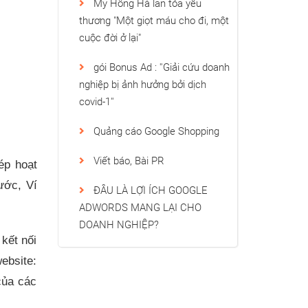
My Hồng Hà lan tỏa yêu
thương "Một giọt máu cho đi, một
cuộc đời ở lại"
gói Bonus Ad : ''Giải cứu doanh
nghiệp bị ảnh hưởng bởi dịch
covid-1''
Quảng cáo Google Shopping
Viết báo, Bài PR
ép hoạt
ước, Ví
ĐÂU LÀ LỢI ÍCH GOOGLE
ADWORDS MANG LẠI CHO
DOANH NGHIỆP?
kết nối
bsite:
của các