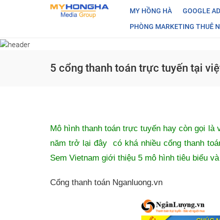
MY HỒNG HÀ
GOOGLE AD
PHÒNG MARKETING THUÊ N
Về chúng tôi
Quảng cáo 
My Hồng Hà lan tỏa yêu
Quảng cáo 
thương "Một giọt máu cho đi,
một cuộc đời ở lại"
5 cổng thanh toán trực tuyến tại vi
Quảng Cáo 
Tầm Nhìn -Sứ Mệnh
Quảng Cáo T
Hình ảnh hoạt động
Quản Lý Tài
Mô hình thanh toán trực tuyến hay còn gọi là vi
năm trở lại đây có khá nhiều cổng thanh toán
Sem Vietnam giới thiệu 5 mô hình tiêu biểu va
Cổng thanh toán Nganluong.vn