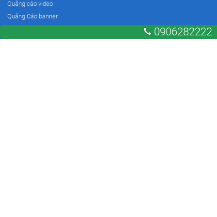
Quảng cáo video
Quảng Cáo banner
Viết bài PR
0906282222
Youtube Ads
Quảng cáo Banner hiển thị
Quảng cáo video
Dịch vụ
Thiết kế Website
Dịch vụ SEO
Quảng cáo Zalo
TVC quảng cáo
Nhận diện thương hiệu
Công Ty Cổ Phần Truyền Thông My Hồng Hà
Trụ sở chính: P305, Tòa nhà 17T5, Hoàng Đạo Thúy, Trung Hòa,
Nhân Chính, Hà Nội