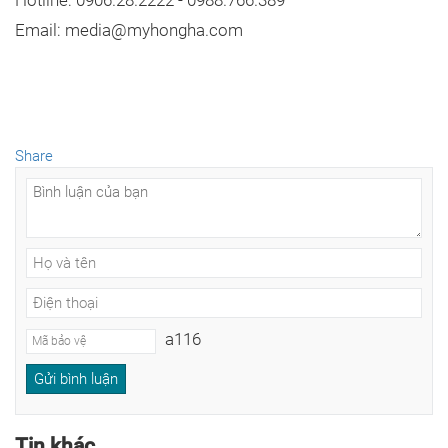
Hotline: 0906.28.2222 - 0988.766.389
Email: media@myhongha.com
Share
a116
Tin khác